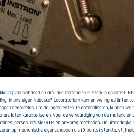
keling van biobased en circulaire materialen is sterk in opkomst. NP
ling. In ons eigen Nabasco® Laboratorium kunnen we ingrediënten c
appen beoordelen. Om de ingrediënten te optimaliseren, kunnen we m
ners laten karakteriseren. Voor de vervaardiging van de materialen b
hines, persen, infusie/RTM en pre-preg methoden. De uiteindelijke
iseren op mechanische eigenschappen als (3-punts) sterkte, stijfhei