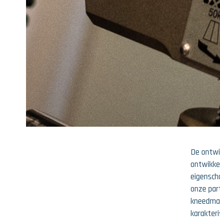
De ontwik
ontwikke
eigensch
onze part
kneedmac
karakter